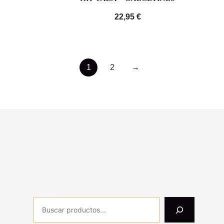
22,95
€
1
2
→