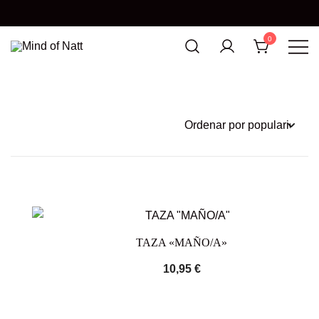
0
MIND OF NATT
TAZA «MAÑO/A»
10,95
€