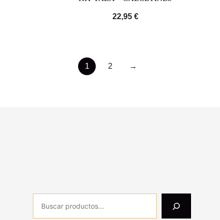
22,95
€
1
2
→