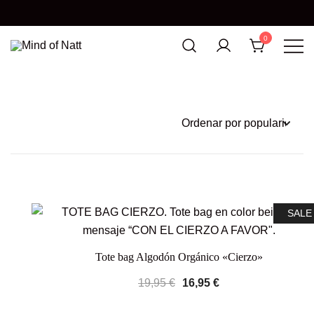
0
MIND OF NATT
SALE
Tote bag Algodón Orgánico «Cierzo»
19,95
€
16,95
€