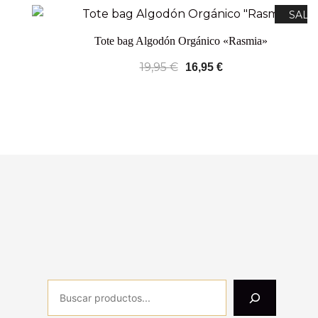
SALE
Tote bag Algodón Orgánico «Rasmia»
19,95
€
16,95
€