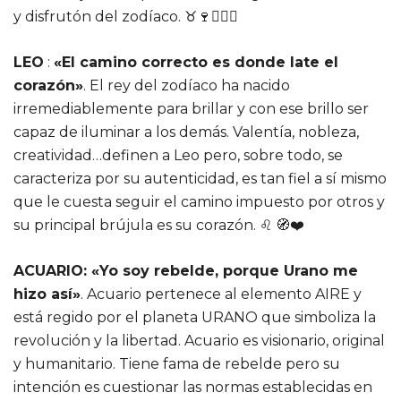
y disfrutón del zodíaco. ♉️🍷💆🏻‍♀️
LEO
:
«El camino correcto es donde late el
corazón»
. El rey del zodíaco ha nacido
irremediablemente para brillar y con ese brillo ser
capaz de iluminar a los demás. Valentía, nobleza,
creatividad…definen a Leo pero, sobre todo, se
caracteriza por su autenticidad, es tan fiel a sí mismo
que le cuesta seguir el camino impuesto por otros y
su principal brújula es su corazón. ♌️ 🧭❤️
ACUARIO: «Yo soy rebelde, porque Urano me
hizo así»
. Acuario pertenece al elemento AIRE y
está regido por el planeta URANO que simboliza la
revolución y la libertad. Acuario es visionario, original
y humanitario. Tiene fama de rebelde pero su
intención es cuestionar las normas establecidas en