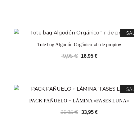
SALE
Tote bag Algodón Orgánico «Ir de propio»
19,95
€
16,95
€
SALE
PACK PAÑUELO + LÁMINA «FASES LUNA»
36,95
€
33,95
€