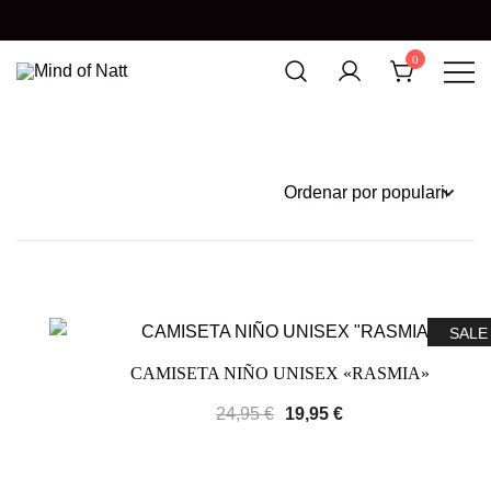
0
MIND OF NATT
SALE
CAMISETA NIÑO UNISEX «RASMIA»
24,95
€
19,95
€